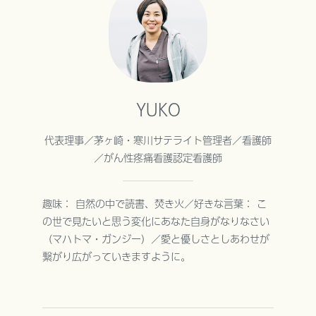
数字で見るLife&Com
スタッフの声
募集要項
エントリーフォーム
YUKO
代表理事／茅ヶ崎・寒川サテライト管理者／看護師
／がん性疼痛看護認定看護師
© 2023 Life&Com.
趣味： 自然の中で読書、焚き火／好きな言葉： こ
の世で見たいと思う変化にあなた自身がなりなさい
（マハトマ・ガンジー）／愛と優しさとしあわせが
繋がり広がっていきますように。