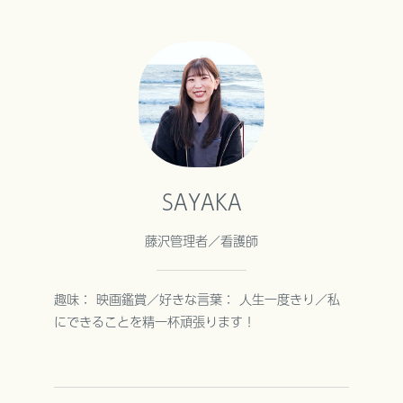
SAYAKA
藤沢管理者／看護師
趣味： 映画鑑賞／好きな言葉： 人生一度きり／私
にできることを精一杯頑張ります！