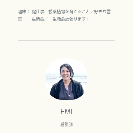
趣味： 庭仕事、観葉植物を育てること／好きな言
葉： 一生懸命／一生懸命頑張ります！
EMI
看護師